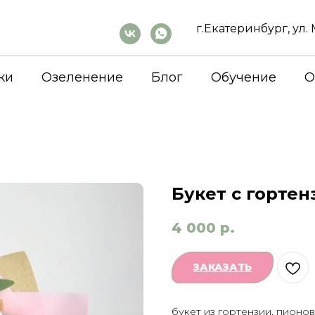
г.Екатеринбург, ул
ки
Озеленение
Блог
Обучение
О
Букет с горте
4 000
р.
ЗАКАЗАТЬ
букет из гортензии, пионов