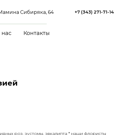
. Мамина Сибиряка, 64
+7 (343) 271-71-14
 нас
Контакты
нзией
идных роз, эустомы, эвкалипта * наши флористы