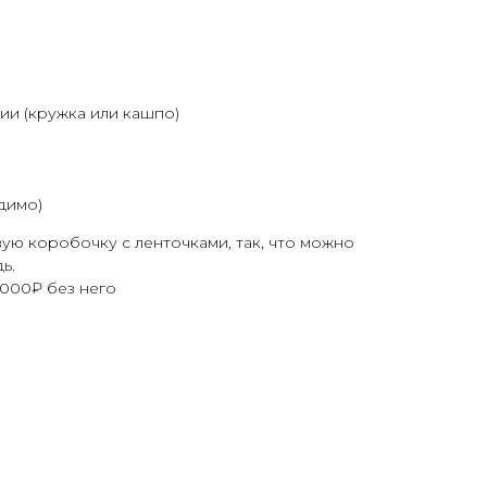
ии (кружка или кашпо)
димо)
вую коробочку с ленточками, так, что можно
ь.
4000₽ без него