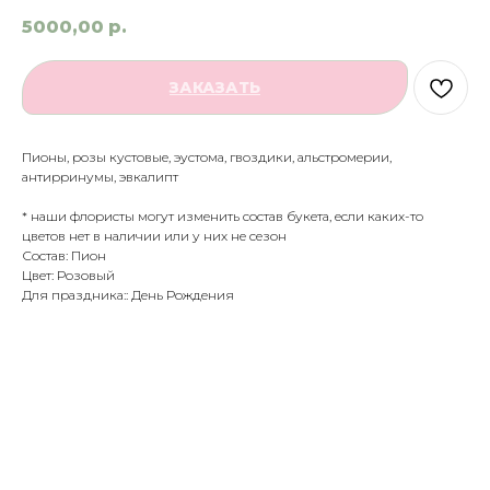
5000,00
р.
ЗАКАЗАТЬ
Пионы, розы кустовые, эустома, гвоздики, альстромерии,
антирринумы, эвкалипт
* наши флористы могут изменить состав букета, если каких-то
цветов нет в наличии или у них не сезон
Состав: Пион
Цвет: Розовый
Для праздника:: День Рождения