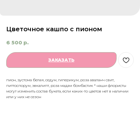
Цветочное кашпо с пионом
6 500
р.
ЗАКАЗАТЬ
пион, эустома белая, седум, гиперикум, роза аваланч свит,
питтоспорум, эвкалипт, роза мадам бомбастик * наши флористы
могут изменить состав букета, если каких-то цветов нет в наличии
или у них не сезон